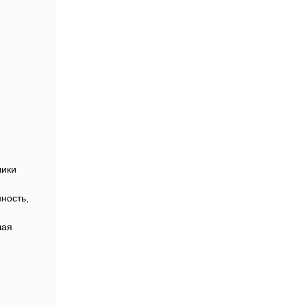
чики
ность,
шая