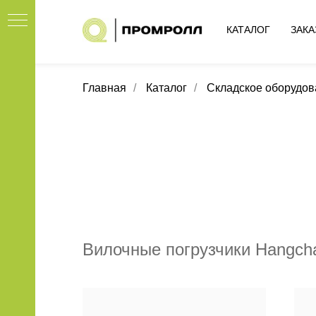
КАТАЛОГ
ЗАКА
Главная
/
Каталог
/
Складское оборудов
Складское обор
Вилочные погрузчики Hangcha 
е
ние